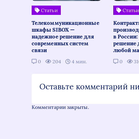
Статьи
Стать
Телекоммуникационные
Контракт
шкафы SIBOX —
производ
надежное решение для
в России
современных систем
решение 
связи
любой ма
0
204
4 мин.
0
3
Оставьте комментарий н
Комментарии закрыты.