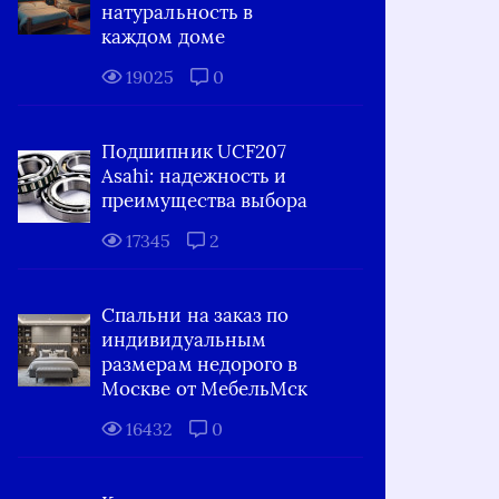
натуральность в
каждом доме
19025
0
Подшипник UCF207
Asahi: надежность и
преимущества выбора
17345
2
Спальни на заказ по
индивидуальным
размерам недорого в
Москве от МебельМск
16432
0