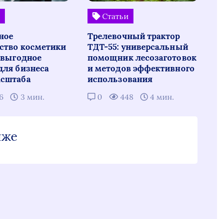
и
Статьи
ное
Трелевочный трактор
ство косметики
ТДТ-55: универсальный
: выгодное
помощник лесозаготовок
для бизнеса
и методов эффективного
сштаба
использования
16
3 мин.
0
448
4 мин.
иже