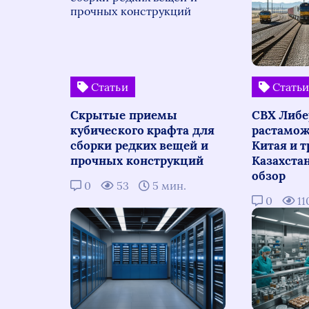
Статьи
Стать
Скрытые приемы
СВХ Либе
кубического крафта для
растамож
сборки редких вещей и
Китая и т
прочных конструкций
Казахста
обзор
0
53
5 мин.
0
11