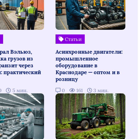
и
Статьи
рал Вэльюз,
Асинхронные двигатели:
ка грузов из
промышленное
ранзит через
оборудование в
н: практический
Краснодаре — оптом и в
розницу
0
5 мин.
0
161
3 мин.