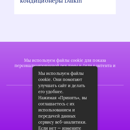
кондиционеры Daikin
Мы используем файлы cookie для показа
персонализированной рекламы и/или контента и
анализа нашего трафика.
Мы используем файлы
cookie. Они помогают
улучшать сайт и делать
его удобнее.
2022 © plasttrubkomplekt.ru
Нажимая «Принять», вы
Карта сайта
соглашаетесь с их
использованием и
Контакты
передачей данных
сервису веб-аналитики.
О проекте
Если нет — измените