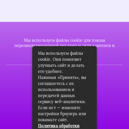
Мы используем файлы cookie для показа
персонализированной рекламы и/или контента и
анализа нашего трафика.
Мы используем файлы
cookie. Они помогают
улучшать сайт и делать
его удобнее.
2022 © plasttrubkomplekt.ru
Нажимая «Принять», вы
Карта сайта
соглашаетесь с их
использованием и
Контакты
передачей данных
сервису веб-аналитики.
О проекте
Если нет — измените
Пользовательское соглашение
настройки браузера или
покиньте сайт.
Архив
Политика обработки