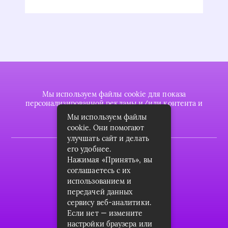
Мы используем файлы cookie для показа
персонализированной рекламы и/или контента и
анализа нашего трафика.
Мы используем файлы
cookie. Они помогают
улучшать сайт и делать
его удобнее.
2022 © plasttrubkomplekt.ru
Нажимая «Принять», вы
Карта сайта
соглашаетесь с их
использованием и
Контакты
передачей данных
сервису веб-аналитики.
О проекте
Если нет — измените
Пользовательское соглашение
настройки браузера или