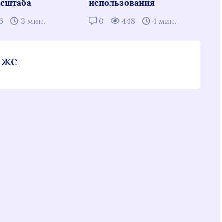
сштаба
использования
16
3 мин.
0
448
4 мин.
иже