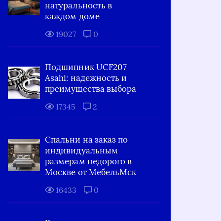
натуральность в
каждом доме
19027
0
Подшипник UCF207
Asahi: надежность и
преимущества выбора
17345
2
Спальни на заказ по
индивидуальным
размерам недорого в
Москве от МебельМск
16433
0