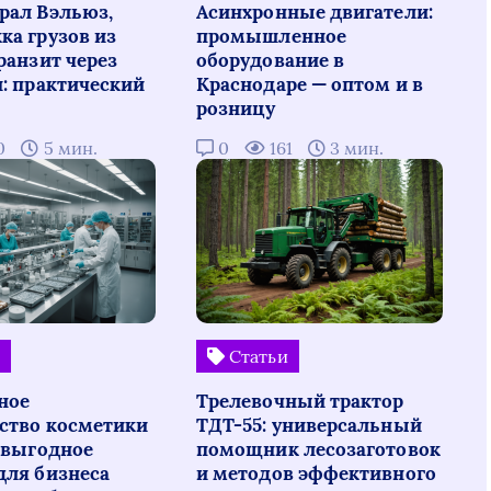
рал Вэльюз,
Асинхронные двигатели:
ка грузов из
промышленное
ранзит через
оборудование в
н: практический
Краснодаре — оптом и в
розницу
0
5 мин.
0
161
3 мин.
и
Статьи
ное
Трелевочный трактор
ство косметики
ТДТ-55: универсальный
: выгодное
помощник лесозаготовок
для бизнеса
и методов эффективного