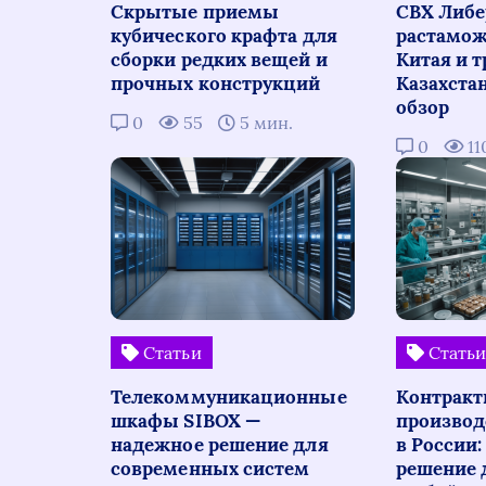
Скрытые приемы
СВХ Либе
кубического крафта для
растамож
сборки редких вещей и
Китая и т
прочных конструкций
Казахста
обзор
0
55
5 мин.
0
11
Статьи
Стать
Телекоммуникационные
Контракт
шкафы SIBOX —
производ
надежное решение для
в России
современных систем
решение 