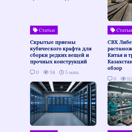
Статьи
Стать
Скрытые приемы
СВХ Либе
кубического крафта для
растамож
сборки редких вещей и
Китая и т
прочных конструкций
Казахста
обзор
0
58
5 мин.
0
11