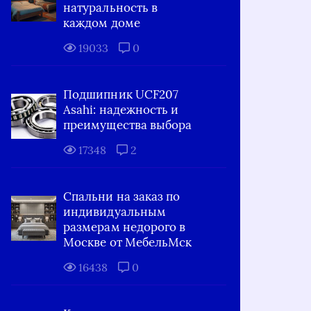
натуральность в
каждом доме
19033
0
Подшипник UCF207
Asahi: надежность и
преимущества выбора
17348
2
Спальни на заказ по
индивидуальным
размерам недорого в
Москве от МебельМск
16438
0