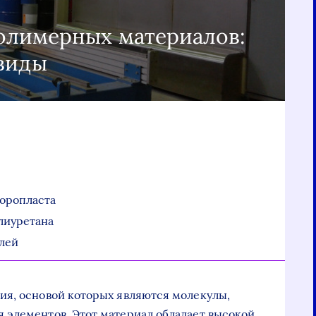
олимерных материалов:
виды
торопласта
олиуретана
лей
ия, основой которых являются молекулы,
 элементов. Этот материал обладает высокой