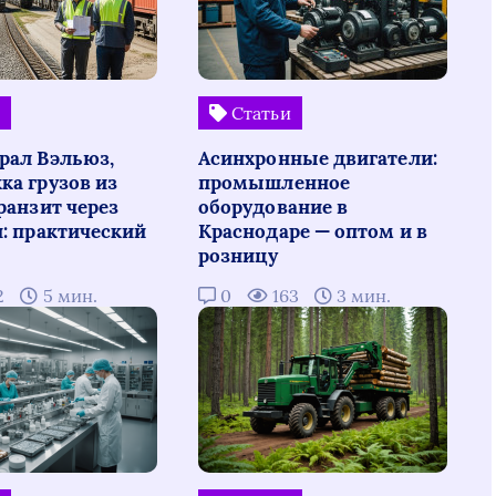
и
Статьи
рал Вэльюз,
Асинхронные двигатели:
ка грузов из
промышленное
ранзит через
оборудование в
н: практический
Краснодаре — оптом и в
розницу
2
5 мин.
0
163
3 мин.