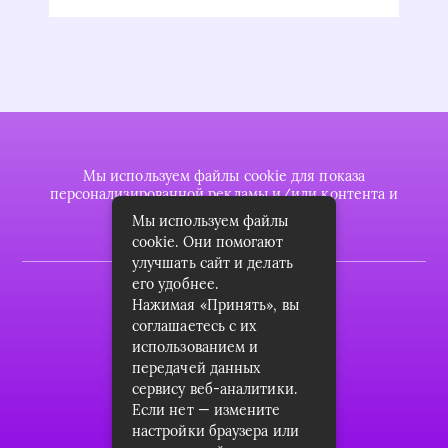
Мы используем файлы cookie для показа
персонализированной рекламы и/или контента и
анализа нашего трафика.
Мы используем файлы
cookie. Они помогают
улучшать сайт и делать
его удобнее.
2022 © plasttrubkomplekt.ru
Нажимая «Принять», вы
Карта сайта
соглашаетесь с их
использованием и
Контакты
передачей данных
сервису веб-аналитики.
О проекте
Если нет — измените
Пользовательское соглашение
настройки браузера или