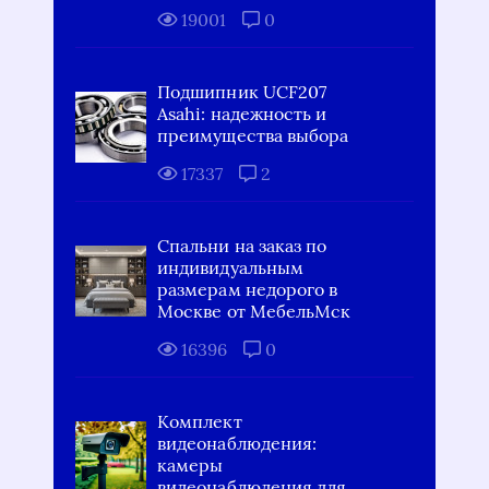
19001
0
Подшипник UCF207
Asahi: надежность и
преимущества выбора
17337
2
Спальни на заказ по
индивидуальным
размерам недорого в
Москве от МебельМск
16396
0
Комплект
видеонаблюдения:
камеры
видеонаблюдения для