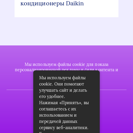
кондиционеры Daikin
Мы используем файлы cookie для показа
персонализированной рекламы и/или контента и
анализа нашего трафика.
Мы используем файлы
cookie. Они помогают
улучшать сайт и делать
его удобнее.
2022 © plasttrubkomplekt.ru
Нажимая «Принять», вы
Карта сайта
соглашаетесь с их
использованием и
Контакты
передачей данных
сервису веб-аналитики.
О проекте