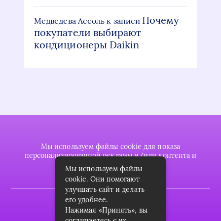
Почему
Медведева Ассоль
к записи
покупатели выбирают
кондиционеры Daikin
Мы используем файлы cookie для показа
персонализированной рекламы и/или контента и
анализа нашего трафика.
Мы используем файлы
cookie. Они помогают
улучшать сайт и делать
его удобнее.
2022 © plasttrubkomplekt.ru
Нажимая «Принять», вы
Карта сайта
соглашаетесь с их