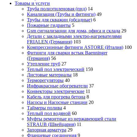
Товары и услуги
Труба полиэтиленовая (пнд)
14
Канализация (Трубы и фитинги)
49
Трубы для скважин (обсадные)
6
Пожарные гидранты
5
Gsm сигнализации для дома, офиса и склада
29
Детали с закладными электро-нагревателями
FRIALEN (Германия)
103
Компрессионные фитинги ASTORE (Италия)
100
Фитинги для сварки встык Baenninger
(Германия)
56
Утепление труб
27
Теплый пол электрический
159
Листовые материалы
18
Терморегуляторы
40
Инфракрасные обогреватели
37
Конвекторы электрические
11
Кабель для прогрева бетона
8
Насосы и Насосные станции
20
Таймеры полива
4
Теплый пол водяной
60
Муфты ремонтные из нержавеющей стали
STRAUB (Швейцария)
11
Запорная арматура
29
Фланцевые соединения
9