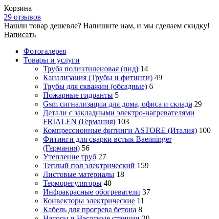
Корзина
29 отзывов
Нашли товар дешевле? Напишите нам, и мы сделаем скидку!
Написать
Фотогалерея
Товары и услуги
Труба полиэтиленовая (пнд)
14
Канализация (Трубы и фитинги)
49
Трубы для скважин (обсадные)
6
Пожарные гидранты
5
Gsm сигнализации для дома, офиса и склада
29
Детали с закладными электро-нагревателями
FRIALEN (Германия)
103
Компрессионные фитинги ASTORE (Италия)
100
Фитинги для сварки встык Baenninger
(Германия)
56
Утепление труб
27
Теплый пол электрический
159
Листовые материалы
18
Терморегуляторы
40
Инфракрасные обогреватели
37
Конвекторы электрические
11
Кабель для прогрева бетона
8
Насосы и Насосные станции
20