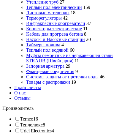
Утепление труб
27
Теплый пол электрический
159
Листовые материалы
18
Терморегуляторы
42
Инфракрасные обогреватели
37
Конвекторы электрические
11
Кабель для прогрева бетона
8
Насосы и Насосные станции
20
Таймеры полива
4
Теплый пол водяной
60
Муфты ремонтные из нержавеющей стали
STRAUB (Швейцария)
11
Запорная арматура
29
Фланцевые соединения
9
Системы защиты от протечки воды
46
Товары с распродажи
19
Прайс-листы
О нас
Отзывы
Производитель
Terneo
16
Теплолюкс
8
Uriel Electronics
4