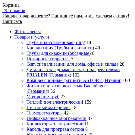
Корзина
29 отзывов
Нашли товар дешевле? Напишите нам, и мы сделаем скидку!
Написать
Фотогалерея
Товары и услуги
Труба полиэтиленовая (пнд)
14
Канализация (Трубы и фитинги)
49
Трубы для скважин (обсадные)
6
Пожарные гидранты
5
Gsm сигнализации для дома, офиса и склада
28
Детали с закладными электро-нагревателями
FRIALEN (Германия)
103
Компрессионные фитинги ASTORE (Италия)
100
Фитинги для сварки встык Baenninger
(Германия)
56
Утепление труб
27
Теплый пол электрический
159
Листовые материалы
18
Терморегуляторы
42
Инфракрасные обогреватели
37
Конвекторы электрические
11
Кабель для прогрева бетона
8
Насосы и Насосные станции
20