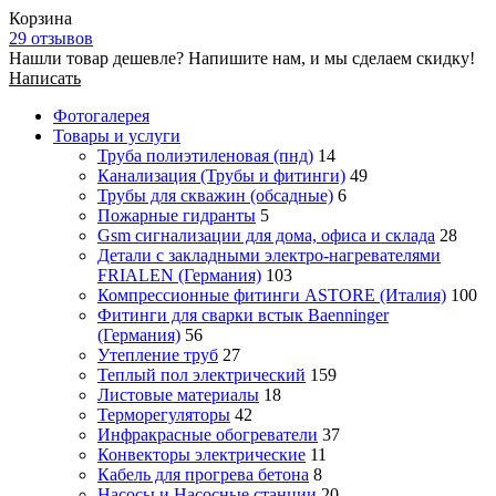
Корзина
29 отзывов
Нашли товар дешевле? Напишите нам, и мы сделаем скидку!
Написать
Фотогалерея
Товары и услуги
Труба полиэтиленовая (пнд)
14
Канализация (Трубы и фитинги)
49
Трубы для скважин (обсадные)
6
Пожарные гидранты
5
Gsm сигнализации для дома, офиса и склада
28
Детали с закладными электро-нагревателями
FRIALEN (Германия)
103
Компрессионные фитинги ASTORE (Италия)
100
Фитинги для сварки встык Baenninger
(Германия)
56
Утепление труб
27
Теплый пол электрический
159
Листовые материалы
18
Терморегуляторы
42
Инфракрасные обогреватели
37
Конвекторы электрические
11
Кабель для прогрева бетона
8
Насосы и Насосные станции
20