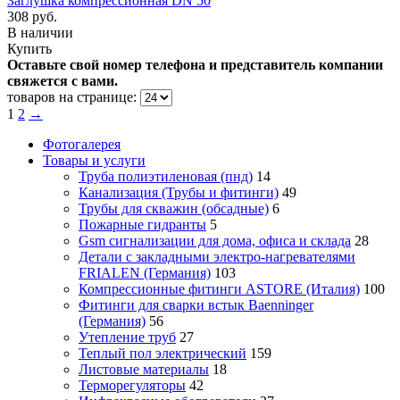
Заглушка компрессионная DN 50
308 руб.
В наличии
Купить
Оставьте свой номер телефона и представитель компании
свяжется с вами.
товаров на странице:
1
2
→
Фотогалерея
Товары и услуги
Труба полиэтиленовая (пнд)
14
Канализация (Трубы и фитинги)
49
Трубы для скважин (обсадные)
6
Пожарные гидранты
5
Gsm сигнализации для дома, офиса и склада
28
Детали с закладными электро-нагревателями
FRIALEN (Германия)
103
Компрессионные фитинги ASTORE (Италия)
100
Фитинги для сварки встык Baenninger
(Германия)
56
Утепление труб
27
Теплый пол электрический
159
Листовые материалы
18
Терморегуляторы
42