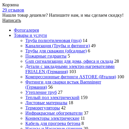
Корзина
29 отзывов
Нашли товар дешевле? Напишите нам, и мы сделаем скидку!
Написать
Фотогалерея
Товары и услуги
Труба полиэтиленовая (пнд)
14
Канализация (Трубы и фитинги)
49
Трубы для скважин (обсадные)
6
Пожарные гидранты
5
Gsm сигнализации для дома, офиса и склада
28
Детали с закладными электро-нагревателями
FRIALEN (Германия)
103
Компрессионные фитинги ASTORE (Италия)
100
Фитинги для сварки встык Baenninger
(Германия)
56
Утепление труб
27
Теплый пол электрический
159
Листовые материалы
18
Терморегуляторы
42
Инфракрасные обогреватели
37
Конвекторы электрические
11
Кабель для прогрева бетона
8
Насосы и Насосные станции
20