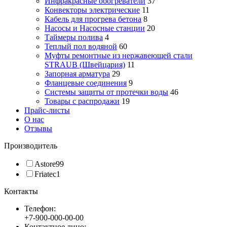
Инфракрасные обогреватели
37
Конвекторы электрические
11
Кабель для прогрева бетона
8
Насосы и Насосные станции
20
Таймеры полива
4
Теплый пол водяной
60
Муфты ремонтные из нержавеющей стали
STRAUB (Швейцария)
11
Запорная арматура
29
Фланцевые соединения
9
Системы защиты от протечки воды
46
Товары с распродажи
19
Прайс-листы
О нас
Отзывы
Производитель
Astore
99
Friatec
1
Контакты
Телефон:
+7-900-000-00-00
Контактное лицо: