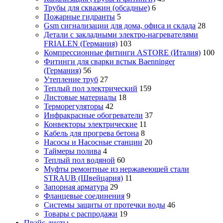
Трубы для скважин (обсадные)
6
Пожарные гидранты
5
Gsm сигнализации для дома, офиса и склада
28
Детали с закладными электро-нагревателями
FRIALEN (Германия)
103
Компрессионные фитинги ASTORE (Италия)
100
Фитинги для сварки встык Baenninger
(Германия)
56
Утепление труб
27
Теплый пол электрический
159
Листовые материалы
18
Терморегуляторы
42
Инфракрасные обогреватели
37
Конвекторы электрические
11
Кабель для прогрева бетона
8
Насосы и Насосные станции
20
Таймеры полива
4
Теплый пол водяной
60
Муфты ремонтные из нержавеющей стали
STRAUB (Швейцария)
11
Запорная арматура
29
Фланцевые соединения
9
Системы защиты от протечки воды
46
Товары с распродажи
19
Прайс-листы