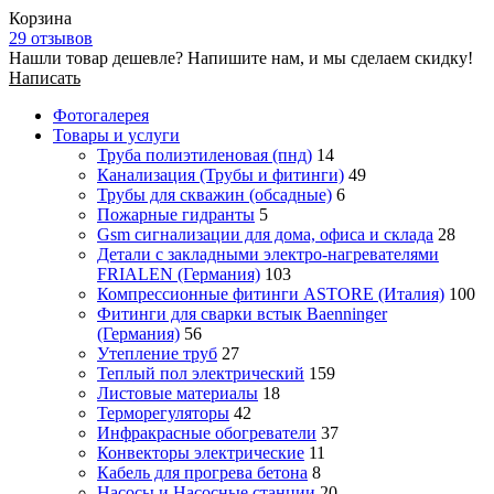
Корзина
29 отзывов
Нашли товар дешевле? Напишите нам, и мы сделаем скидку!
Написать
Фотогалерея
Товары и услуги
Труба полиэтиленовая (пнд)
14
Канализация (Трубы и фитинги)
49
Трубы для скважин (обсадные)
6
Пожарные гидранты
5
Gsm сигнализации для дома, офиса и склада
28
Детали с закладными электро-нагревателями
FRIALEN (Германия)
103
Компрессионные фитинги ASTORE (Италия)
100
Фитинги для сварки встык Baenninger
(Германия)
56
Утепление труб
27
Теплый пол электрический
159
Листовые материалы
18
Терморегуляторы
42
Инфракрасные обогреватели
37
Конвекторы электрические
11
Кабель для прогрева бетона
8
Насосы и Насосные станции
20