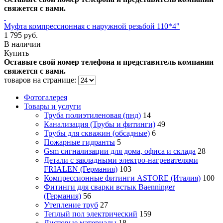
свяжется с вами.
Муфта компрессионная с наружной резьбой 110*4"
1 795 руб.
В наличии
Купить
Оставьте свой номер телефона и представитель компании
свяжется с вами.
товаров на странице:
Фотогалерея
Товары и услуги
Труба полиэтиленовая (пнд)
14
Канализация (Трубы и фитинги)
49
Трубы для скважин (обсадные)
6
Пожарные гидранты
5
Gsm сигнализации для дома, офиса и склада
28
Детали с закладными электро-нагревателями
FRIALEN (Германия)
103
Компрессионные фитинги ASTORE (Италия)
100
Фитинги для сварки встык Baenninger
(Германия)
56
Утепление труб
27
Теплый пол электрический
159
Листовые материалы
18