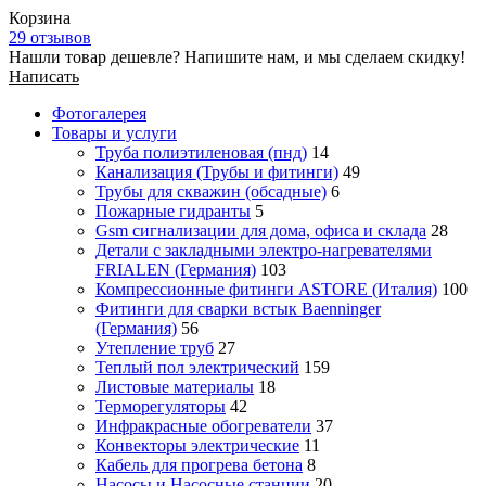
Корзина
29 отзывов
Нашли товар дешевле? Напишите нам, и мы сделаем скидку!
Написать
Фотогалерея
Товары и услуги
Труба полиэтиленовая (пнд)
14
Канализация (Трубы и фитинги)
49
Трубы для скважин (обсадные)
6
Пожарные гидранты
5
Gsm сигнализации для дома, офиса и склада
28
Детали с закладными электро-нагревателями
FRIALEN (Германия)
103
Компрессионные фитинги ASTORE (Италия)
100
Фитинги для сварки встык Baenninger
(Германия)
56
Утепление труб
27
Теплый пол электрический
159
Листовые материалы
18
Терморегуляторы
42
Инфракрасные обогреватели
37
Конвекторы электрические
11
Кабель для прогрева бетона
8
Насосы и Насосные станции
20