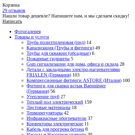
Корзина
29 отзывов
Нашли товар дешевле? Напишите нам, и мы сделаем скидку!
Написать
Фотогалерея
Товары и услуги
Труба полиэтиленовая (пнд)
14
Канализация (Трубы и фитинги)
49
Трубы для скважин (обсадные)
6
Пожарные гидранты
5
Gsm сигнализации для дома, офиса и склада
28
Детали с закладными электро-нагревателями
FRIALEN (Германия)
103
Компрессионные фитинги ASTORE (Италия)
100
Фитинги для сварки встык Baenninger
(Германия)
56
Утепление труб
27
Теплый пол электрический
159
Листовые материалы
18
Терморегуляторы
42
Инфракрасные обогреватели
37
Конвекторы электрические
11
Кабель для прогрева бетона
8
Насосы и Насосные станции
20