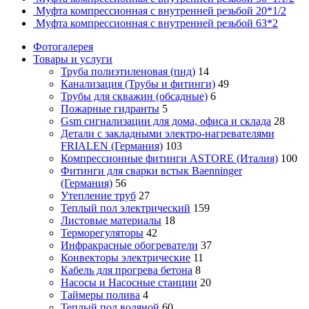
Муфта компрессионная с внутренней резьбой 20*1/2
Муфта компрессионная с внутренней резьбой 63*2
Фотогалерея
Товары и услуги
Труба полиэтиленовая (пнд)
14
Канализация (Трубы и фитинги)
49
Трубы для скважин (обсадные)
6
Пожарные гидранты
5
Gsm сигнализации для дома, офиса и склада
28
Детали с закладными электро-нагревателями
FRIALEN (Германия)
103
Компрессионные фитинги ASTORE (Италия)
100
Фитинги для сварки встык Baenninger
(Германия)
56
Утепление труб
27
Теплый пол электрический
159
Листовые материалы
18
Терморегуляторы
42
Инфракрасные обогреватели
37
Конвекторы электрические
11
Кабель для прогрева бетона
8
Насосы и Насосные станции
20
Таймеры полива
4
Теплый пол водяной
60