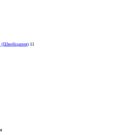
 (Швейцария)
11
я