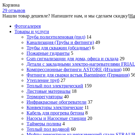
Корзина
29 отзывов
Нашли товар дешевле? Напишите нам, и мы сделаем скидку!
На
Фотогалерея
Товары и услуги
Труба полиэтиленовая (пнд)
14
Канализация (Трубы и фитинги)
49
Трубы для скважин (обсадные)
6
Пожарные гидранты
5
Gsm сигнализации для дома, офиса и склада
29
Детали с закладными электро-нагревателями FRIA
Компрессионные фитинги ASTORE (Италия)
100
Фитинги для сварки встык Baenninger (Германия)
5
Утепление труб
27
Теплый пол электрический
159
Листовые материалы
18
Терморегуляторы
40
Инфракрасные обогреватели
37
Конвекторы электрические
11
Кабель для прогрева бетона
8
Насосы и Насосные станции
20
Таймеры полива
4
Теплый пол водяной
60
Муфты ремонтные из нержавеющей стали STRAUB