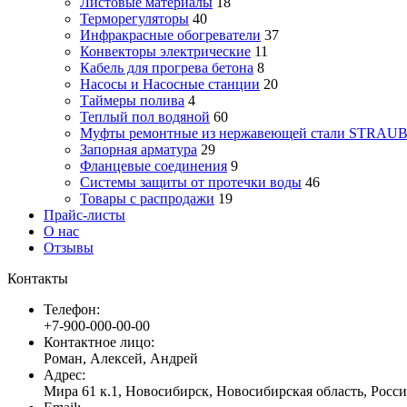
Листовые материалы
18
Терморегуляторы
40
Инфракрасные обогреватели
37
Конвекторы электрические
11
Кабель для прогрева бетона
8
Насосы и Насосные станции
20
Таймеры полива
4
Теплый пол водяной
60
Муфты ремонтные из нержавеющей стали STRAUB
Запорная арматура
29
Фланцевые соединения
9
Системы защиты от протечки воды
46
Товары с распродажи
19
Прайс-листы
О нас
Отзывы
Контакты
Телефон:
+7-900-000-00-00
Контактное лицо:
Роман, Алексей, Андрей
Адрес:
Мира 61 к.1, Новосибирск, Новосибирская область, Росси