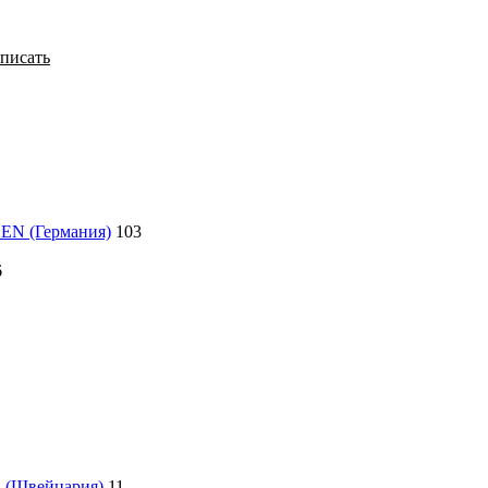
писать
LEN (Германия)
103
6
 (Швейцария)
11