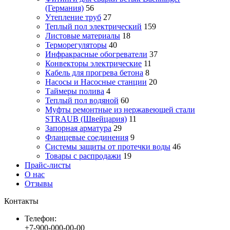
(Германия)
56
Утепление труб
27
Теплый пол электрический
159
Листовые материалы
18
Терморегуляторы
40
Инфракрасные обогреватели
37
Конвекторы электрические
11
Кабель для прогрева бетона
8
Насосы и Насосные станции
20
Таймеры полива
4
Теплый пол водяной
60
Муфты ремонтные из нержавеющей стали
STRAUB (Швейцария)
11
Запорная арматура
29
Фланцевые соединения
9
Системы защиты от протечки воды
46
Товары с распродажи
19
Прайс-листы
О нас
Отзывы
Контакты
Телефон:
+7-900-000-00-00