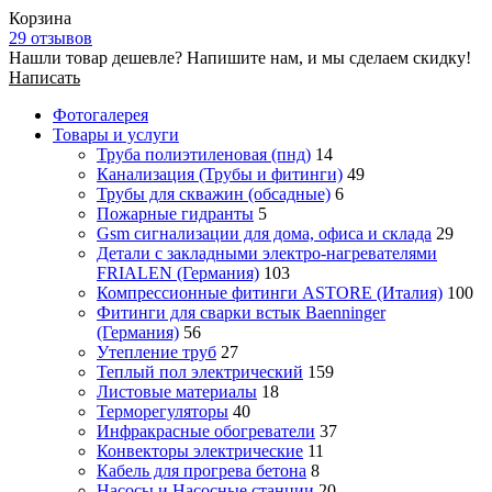
Корзина
29 отзывов
Нашли товар дешевле? Напишите нам, и мы сделаем скидку!
Написать
Фотогалерея
Товары и услуги
Труба полиэтиленовая (пнд)
14
Канализация (Трубы и фитинги)
49
Трубы для скважин (обсадные)
6
Пожарные гидранты
5
Gsm сигнализации для дома, офиса и склада
29
Детали с закладными электро-нагревателями
FRIALEN (Германия)
103
Компрессионные фитинги ASTORE (Италия)
100
Фитинги для сварки встык Baenninger
(Германия)
56
Утепление труб
27
Теплый пол электрический
159
Листовые материалы
18
Терморегуляторы
40
Инфракрасные обогреватели
37
Конвекторы электрические
11
Кабель для прогрева бетона
8
Насосы и Насосные станции
20