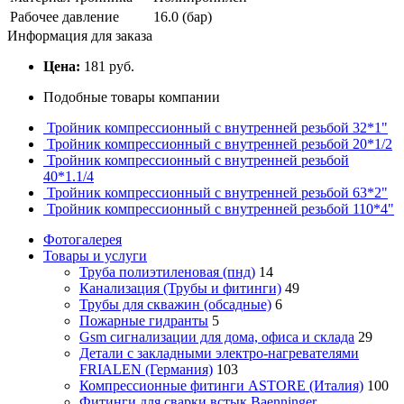
Рабочее давление
16.0 (бар)
Информация для заказа
Цена:
181 руб.
Подобные товары компании
Тройник компрессионный с внутренней резьбой 32*1"
Тройник компрессионный с внутренней резьбой 20*1/2
Тройник компрессионный с внутренней резьбой
40*1.1/4
Тройник компрессионный с внутренней резьбой 63*2"
Тройник компрессионный с внутренней резьбой 110*4"
Фотогалерея
Товары и услуги
Труба полиэтиленовая (пнд)
14
Канализация (Трубы и фитинги)
49
Трубы для скважин (обсадные)
6
Пожарные гидранты
5
Gsm сигнализации для дома, офиса и склада
29
Детали с закладными электро-нагревателями
FRIALEN (Германия)
103
Компрессионные фитинги ASTORE (Италия)
100
Фитинги для сварки встык Baenninger