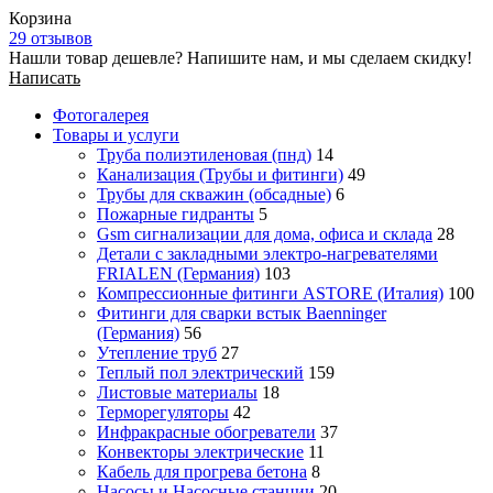
Корзина
29 отзывов
Нашли товар дешевле? Напишите нам, и мы сделаем скидку!
Написать
Фотогалерея
Товары и услуги
Труба полиэтиленовая (пнд)
14
Канализация (Трубы и фитинги)
49
Трубы для скважин (обсадные)
6
Пожарные гидранты
5
Gsm сигнализации для дома, офиса и склада
28
Детали с закладными электро-нагревателями
FRIALEN (Германия)
103
Компрессионные фитинги ASTORE (Италия)
100
Фитинги для сварки встык Baenninger
(Германия)
56
Утепление труб
27
Теплый пол электрический
159
Листовые материалы
18
Терморегуляторы
42
Инфракрасные обогреватели
37
Конвекторы электрические
11
Кабель для прогрева бетона
8
Насосы и Насосные станции
20