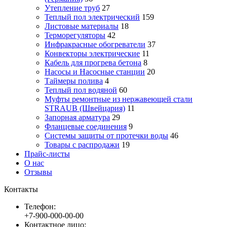
Утепление труб
27
Теплый пол электрический
159
Листовые материалы
18
Терморегуляторы
42
Инфракрасные обогреватели
37
Конвекторы электрические
11
Кабель для прогрева бетона
8
Насосы и Насосные станции
20
Таймеры полива
4
Теплый пол водяной
60
Муфты ремонтные из нержавеющей стали
STRAUB (Швейцария)
11
Запорная арматура
29
Фланцевые соединения
9
Системы защиты от протечки воды
46
Товары с распродажи
19
Прайс-листы
О нас
Отзывы
Контакты
Телефон:
+7-900-000-00-00
Контактное лицо: