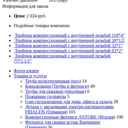
Рабочее давление
16.0 (бар)
Информация для заказа
Цена:
2 024 руб.
Подобные товары компании
Тройник компрессионный с внутренней резьбой 110*4"
Тройник компрессионный с внутренней резьбой 20*1/2
Тройник компрессионный с внутренней резьбой 32*1"
Тройник компрессионный с внутренней резьбой 63*2"
Тройник компрессионный с внутренней резьбой
75*2.1/2"
Фотогалерея
Товары и услуги
Труба полиэтиленовая (пнд)
14
Канализация (Трубы и фитинги)
49
Трубы для скважин (обсадные)
6
Пожарные гидранты
5
Gsm сигнализации для дома, офиса и склада
28
Детали с закладными электро-нагревателями
FRIALEN (Германия)
103
Компрессионные фитинги ASTORE (Италия)
100
Фитинги для сварки встык Baenninger
(Германия)
56