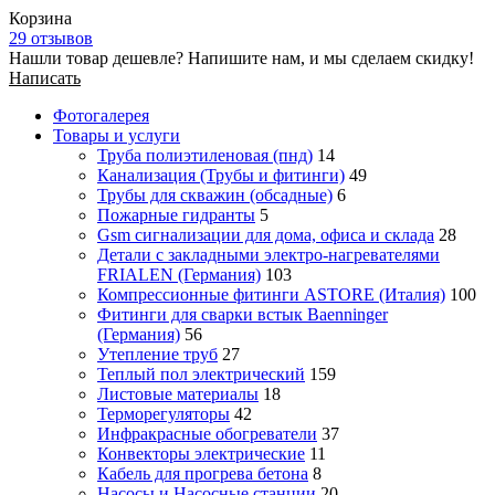
Корзина
29 отзывов
Нашли товар дешевле? Напишите нам, и мы сделаем скидку!
Написать
Фотогалерея
Товары и услуги
Труба полиэтиленовая (пнд)
14
Канализация (Трубы и фитинги)
49
Трубы для скважин (обсадные)
6
Пожарные гидранты
5
Gsm сигнализации для дома, офиса и склада
28
Детали с закладными электро-нагревателями
FRIALEN (Германия)
103
Компрессионные фитинги ASTORE (Италия)
100
Фитинги для сварки встык Baenninger
(Германия)
56
Утепление труб
27
Теплый пол электрический
159
Листовые материалы
18
Терморегуляторы
42
Инфракрасные обогреватели
37
Конвекторы электрические
11
Кабель для прогрева бетона
8
Насосы и Насосные станции
20