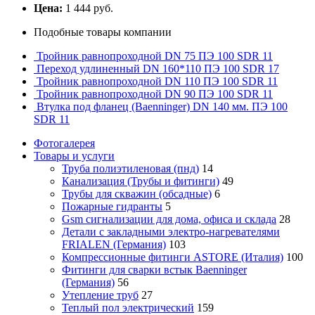
Цена:
1 444 руб.
Подобные товары компании
Тройник равнопроходной DN 75 ПЭ 100 SDR 11
Переход удлиненный DN 160*110 ПЭ 100 SDR 17
Тройник равнопроходной DN 110 ПЭ 100 SDR 11
Тройник равнопроходной DN 90 ПЭ 100 SDR 11
Втулка под фланец (Baenninger) DN 140 мм. ПЭ 100
SDR 11
Фотогалерея
Товары и услуги
Труба полиэтиленовая (пнд)
14
Канализация (Трубы и фитинги)
49
Трубы для скважин (обсадные)
6
Пожарные гидранты
5
Gsm сигнализации для дома, офиса и склада
28
Детали с закладными электро-нагревателями
FRIALEN (Германия)
103
Компрессионные фитинги ASTORE (Италия)
100
Фитинги для сварки встык Baenninger
(Германия)
56
Утепление труб
27
Теплый пол электрический
159