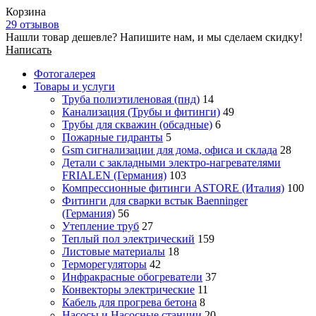
Корзина
29 отзывов
Нашли товар дешевле? Напишите нам, и мы сделаем скидку!
Написать
Фотогалерея
Товары и услуги
Труба полиэтиленовая (пнд)
14
Канализация (Трубы и фитинги)
49
Трубы для скважин (обсадные)
6
Пожарные гидранты
5
Gsm сигнализации для дома, офиса и склада
28
Детали с закладными электро-нагревателями
FRIALEN (Германия)
103
Компрессионные фитинги ASTORE (Италия)
100
Фитинги для сварки встык Baenninger
(Германия)
56
Утепление труб
27
Теплый пол электрический
159
Листовые материалы
18
Терморегуляторы
42
Инфракрасные обогреватели
37
Конвекторы электрические
11
Кабель для прогрева бетона
8
Насосы и Насосные станции
20