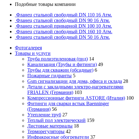
Подобные товары компании
Фланец стальной свободный DN 110 16 Атм.
Фланец стальной свободный DN 90 16 Атм.
Фланец стальной приварной DN 100 10 Атм.
Фланец стальной свободный DN 160 10 Атм.
Фланец стальной свободный DN 50 16 Атм.
Фотогалерея
Товары и услуги
Труба полиэтиленовая (пнд)
14
Канализация (Трубы и фитинги)
49
Трубы для скважин (обсадные)
6
Пожарные гидранты
5
Gsm сигнализации для дома, офиса и склада
28
Детали с закладными электро-нагревателями
FRIALEN (Германия)
103
Компрессионные фитинги ASTORE (Италия)
100
Фитинги для сварки встык Baenninger
(Германия)
56
Утепление труб
27
Теплый пол электрический
159
Листовые материалы
18
Терморегуляторы
42
Инфракрасные обогреватели
37