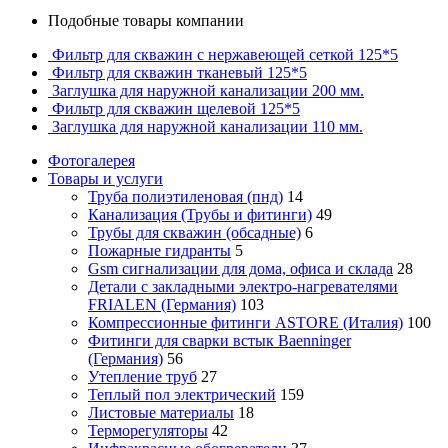
Подобные товары компании
Фильтр для скважин с нержавеющей сеткой 125*5
Фильтр для скважин тканевый 125*5
Заглушка для наружной канализации 200 мм.
Фильтр для скважин щелевой 125*5
Заглушка для наружной канализации 110 мм.
Фотогалерея
Товары и услуги
Труба полиэтиленовая (пнд)
14
Канализация (Трубы и фитинги)
49
Трубы для скважин (обсадные)
6
Пожарные гидранты
5
Gsm сигнализации для дома, офиса и склада
28
Детали с закладными электро-нагревателями
FRIALEN (Германия)
103
Компрессионные фитинги ASTORE (Италия)
100
Фитинги для сварки встык Baenninger
(Германия)
56
Утепление труб
27
Теплый пол электрический
159
Листовые материалы
18
Терморегуляторы
42