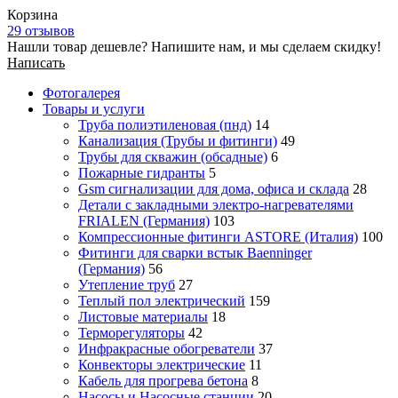
Корзина
29 отзывов
Нашли товар дешевле? Напишите нам, и мы сделаем скидку!
Написать
Фотогалерея
Товары и услуги
Труба полиэтиленовая (пнд)
14
Канализация (Трубы и фитинги)
49
Трубы для скважин (обсадные)
6
Пожарные гидранты
5
Gsm сигнализации для дома, офиса и склада
28
Детали с закладными электро-нагревателями
FRIALEN (Германия)
103
Компрессионные фитинги ASTORE (Италия)
100
Фитинги для сварки встык Baenninger
(Германия)
56
Утепление труб
27
Теплый пол электрический
159
Листовые материалы
18
Терморегуляторы
42
Инфракрасные обогреватели
37
Конвекторы электрические
11
Кабель для прогрева бетона
8
Насосы и Насосные станции
20