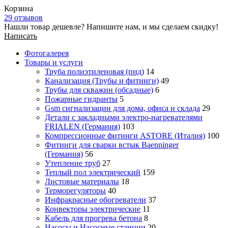
Корзина
29 отзывов
Нашли товар дешевле? Напишите нам, и мы сделаем скидку!
Написать
Фотогалерея
Товары и услуги
Труба полиэтиленовая (пнд)
14
Канализация (Трубы и фитинги)
49
Трубы для скважин (обсадные)
6
Пожарные гидранты
5
Gsm сигнализации для дома, офиса и склада
29
Детали с закладными электро-нагревателями
FRIALEN (Германия)
103
Компрессионные фитинги ASTORE (Италия)
100
Фитинги для сварки встык Baenninger
(Германия)
56
Утепление труб
27
Теплый пол электрический
159
Листовые материалы
18
Терморегуляторы
40
Инфракрасные обогреватели
37
Конвекторы электрические
11
Кабель для прогрева бетона
8
Насосы и Насосные станции
20