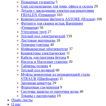
Пожарные гидранты
5
Gsm сигнализации для дома, офиса и склада
29
Детали с закладными электро-нагревателями
FRIALEN (Германия)
103
Компрессионные фитинги ASTORE (Италия)
100
Фитинги для сварки встык Baenninger
(Германия)
56
Утепление труб
27
Теплый пол электрический
159
Листовые материалы
18
Терморегуляторы
40
Инфракрасные обогреватели
37
Конвекторы электрические
11
Кабель для прогрева бетона
8
Насосы и Насосные станции
20
Таймеры полива
4
Теплый пол водяной
60
Муфты ремонтные из нержавеющей стали
STRAUB (Швейцария)
11
Запорная арматура
29
Фланцевые соединения
9
Системы защиты от протечки воды
46
Товары с распродажи
19
Прайс-листы
О нас