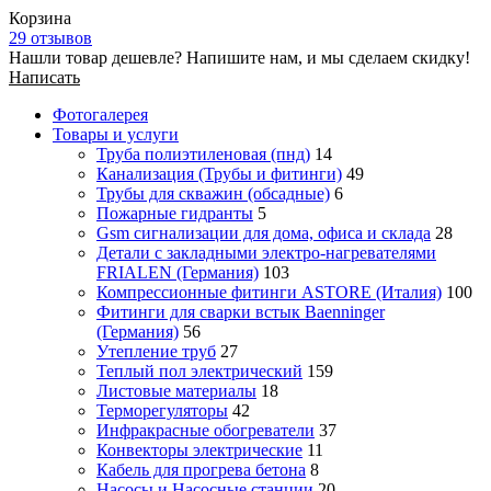
Корзина
29 отзывов
Нашли товар дешевле? Напишите нам, и мы сделаем скидку!
Написать
Фотогалерея
Товары и услуги
Труба полиэтиленовая (пнд)
14
Канализация (Трубы и фитинги)
49
Трубы для скважин (обсадные)
6
Пожарные гидранты
5
Gsm сигнализации для дома, офиса и склада
28
Детали с закладными электро-нагревателями
FRIALEN (Германия)
103
Компрессионные фитинги ASTORE (Италия)
100
Фитинги для сварки встык Baenninger
(Германия)
56
Утепление труб
27
Теплый пол электрический
159
Листовые материалы
18
Терморегуляторы
42
Инфракрасные обогреватели
37
Конвекторы электрические
11
Кабель для прогрева бетона
8
Насосы и Насосные станции
20