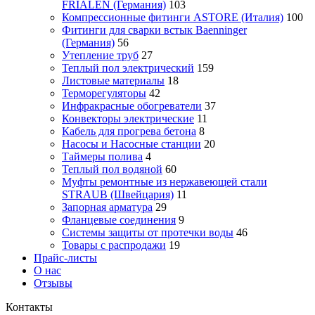
FRIALEN (Германия)
103
Компрессионные фитинги ASTORE (Италия)
100
Фитинги для сварки встык Baenninger
(Германия)
56
Утепление труб
27
Теплый пол электрический
159
Листовые материалы
18
Терморегуляторы
42
Инфракрасные обогреватели
37
Конвекторы электрические
11
Кабель для прогрева бетона
8
Насосы и Насосные станции
20
Таймеры полива
4
Теплый пол водяной
60
Муфты ремонтные из нержавеющей стали
STRAUB (Швейцария)
11
Запорная арматура
29
Фланцевые соединения
9
Системы защиты от протечки воды
46
Товары с распродажи
19
Прайс-листы
О нас
Отзывы
Контакты