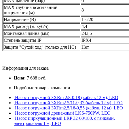
MAX давление (бар)
6
MAX глубина всасывания/
8
погружения (м)
Напряжение (В)
1~220
MAX расход (м. куб/ч)
4,4
Монтажная длина (мм)
243,5
Степень защиты IP
IPX4
Защита "Сухой ход" (только для НС)
Нет
Информация для заказа
Цена:
7 688 руб.
Подобные товары компании
Насос погружной 3XRm 2/8-0.18 (кабель 12 м), LEO
Насос погружной 3XRm2,5/11-0,37 (кабель 12 м), LEO
Насос погружной 3XRm2,5/16-0,55 (кабель 12 м), LEO
Насос погружной дренажный LKS-750PW, LEO
Насос циркуляционный LRP 32-60/180, с гайками,
электрокабель 1 м, LEO