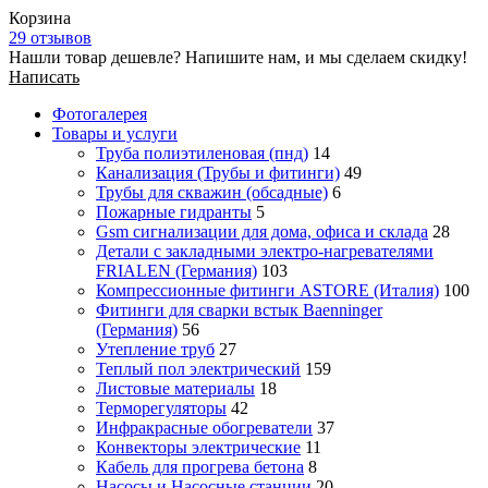
Корзина
29 отзывов
Нашли товар дешевле? Напишите нам, и мы сделаем скидку!
Написать
Фотогалерея
Товары и услуги
Труба полиэтиленовая (пнд)
14
Канализация (Трубы и фитинги)
49
Трубы для скважин (обсадные)
6
Пожарные гидранты
5
Gsm сигнализации для дома, офиса и склада
28
Детали с закладными электро-нагревателями
FRIALEN (Германия)
103
Компрессионные фитинги ASTORE (Италия)
100
Фитинги для сварки встык Baenninger
(Германия)
56
Утепление труб
27
Теплый пол электрический
159
Листовые материалы
18
Терморегуляторы
42
Инфракрасные обогреватели
37
Конвекторы электрические
11
Кабель для прогрева бетона
8
Насосы и Насосные станции
20