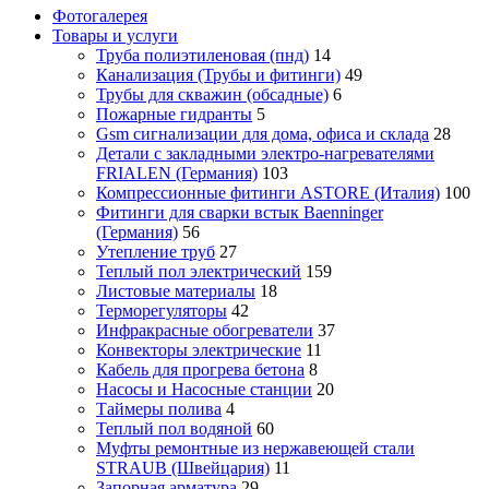
Фотогалерея
Товары и услуги
Труба полиэтиленовая (пнд)
14
Канализация (Трубы и фитинги)
49
Трубы для скважин (обсадные)
6
Пожарные гидранты
5
Gsm сигнализации для дома, офиса и склада
28
Детали с закладными электро-нагревателями
FRIALEN (Германия)
103
Компрессионные фитинги ASTORE (Италия)
100
Фитинги для сварки встык Baenninger
(Германия)
56
Утепление труб
27
Теплый пол электрический
159
Листовые материалы
18
Терморегуляторы
42
Инфракрасные обогреватели
37
Конвекторы электрические
11
Кабель для прогрева бетона
8
Насосы и Насосные станции
20
Таймеры полива
4
Теплый пол водяной
60
Муфты ремонтные из нержавеющей стали
STRAUB (Швейцария)
11
Запорная арматура
29