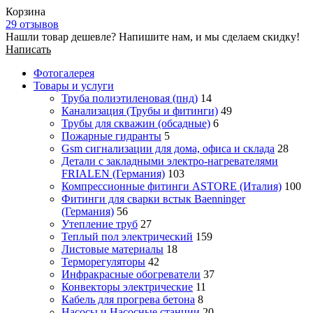
Корзина
29 отзывов
Нашли товар дешевле? Напишите нам, и мы сделаем скидку!
Написать
Фотогалерея
Товары и услуги
Труба полиэтиленовая (пнд)
14
Канализация (Трубы и фитинги)
49
Трубы для скважин (обсадные)
6
Пожарные гидранты
5
Gsm сигнализации для дома, офиса и склада
28
Детали с закладными электро-нагревателями
FRIALEN (Германия)
103
Компрессионные фитинги ASTORE (Италия)
100
Фитинги для сварки встык Baenninger
(Германия)
56
Утепление труб
27
Теплый пол электрический
159
Листовые материалы
18
Терморегуляторы
42
Инфракрасные обогреватели
37
Конвекторы электрические
11
Кабель для прогрева бетона
8
Насосы и Насосные станции
20