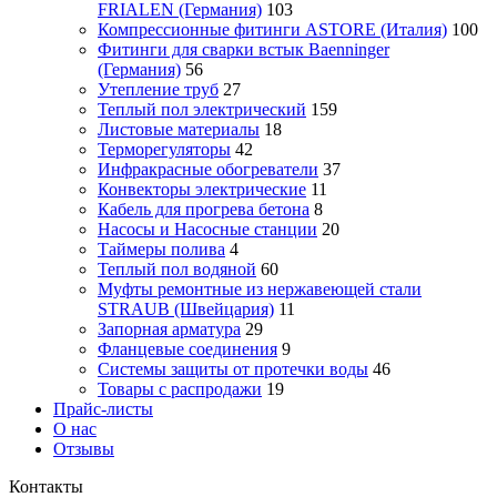
FRIALEN (Германия)
103
Компрессионные фитинги ASTORE (Италия)
100
Фитинги для сварки встык Baenninger
(Германия)
56
Утепление труб
27
Теплый пол электрический
159
Листовые материалы
18
Терморегуляторы
42
Инфракрасные обогреватели
37
Конвекторы электрические
11
Кабель для прогрева бетона
8
Насосы и Насосные станции
20
Таймеры полива
4
Теплый пол водяной
60
Муфты ремонтные из нержавеющей стали
STRAUB (Швейцария)
11
Запорная арматура
29
Фланцевые соединения
9
Системы защиты от протечки воды
46
Товары с распродажи
19
Прайс-листы
О нас
Отзывы
Контакты