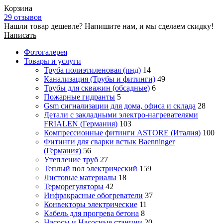
Корзина
29 отзывов
Нашли товар дешевле? Напишите нам, и мы сделаем скидку!
Написать
Фотогалерея
Товары и услуги
Труба полиэтиленовая (пнд)
14
Канализация (Трубы и фитинги)
49
Трубы для скважин (обсадные)
6
Пожарные гидранты
5
Gsm сигнализации для дома, офиса и склада
28
Детали с закладными электро-нагревателями
FRIALEN (Германия)
103
Компрессионные фитинги ASTORE (Италия)
100
Фитинги для сварки встык Baenninger
(Германия)
56
Утепление труб
27
Теплый пол электрический
159
Листовые материалы
18
Терморегуляторы
42
Инфракрасные обогреватели
37
Конвекторы электрические
11
Кабель для прогрева бетона
8
Насосы и Насосные станции
20