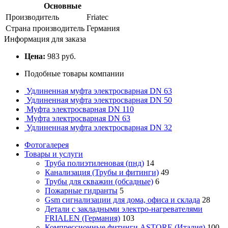
Основные
Производитель
Friatec
Страна производитель
Германия
Информация для заказа
Цена:
983 руб.
Подобные товары компании
Удлиненная муфта электросварная DN 63
Удлиненная муфта электросварная DN 50
Муфта электросварная DN 110
Муфта электросварная DN 63
Удлиненная муфта электросварная DN 32
Фотогалерея
Товары и услуги
Труба полиэтиленовая (пнд)
14
Канализация (Трубы и фитинги)
49
Трубы для скважин (обсадные)
6
Пожарные гидранты
5
Gsm сигнализации для дома, офиса и склада
28
Детали с закладными электро-нагревателями
FRIALEN (Германия)
103
Компрессионные фитинги ASTORE (Италия)
100