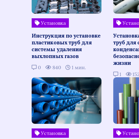
Установка
Устано
Инструкция по установке
Установк
пластиковых труб для
труб для
системы удаления
конденса
выхлопных газов
безопасно
жизни
0
840
1 мин.
1
15
Установка
Устано