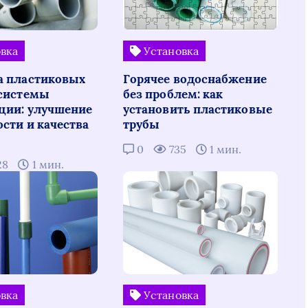
вка
Установка
а пластиковых
Горячее водоснабжение
 системы
без проблем: как
ции: улучшение
установить пластиковые
сти и качества
трубы
0
735
1 мин.
28
1 мин.
вка
Установка