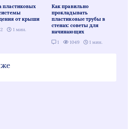
а пластиковых
Как правильно
 системы
прокладывать
дения от крыши
пластиковые трубы в
стенах: советы для
82
1 мин.
начинающих
1
1049
1 мин.
иже