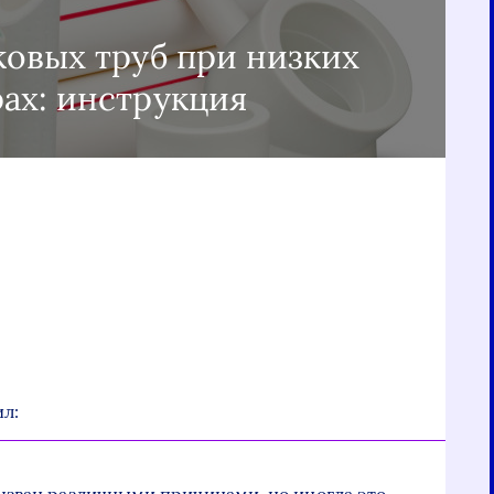
ковых труб при низких
ах: инструкция
я
и
л: