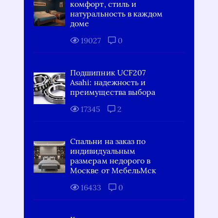
комфорт, стиль и
натуральность в каждом
доме
19027
0
Подшипник UCF207
Asahi: надежность и
преимущества выбора
17345
2
Спальни на заказ по
индивидуальным
размерам недорого в
Москве от МебельМск
16433
0