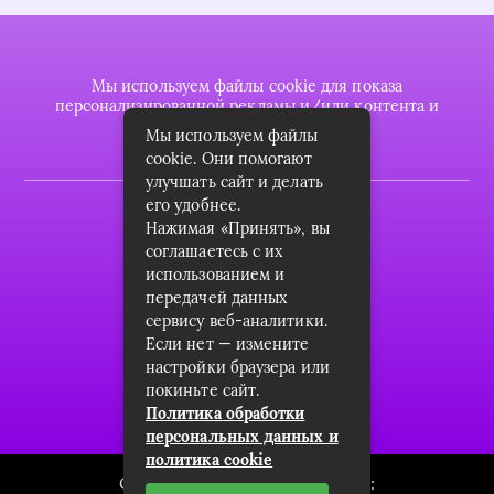
Мы используем файлы cookie для показа
персонализированной рекламы и/или контента и
анализа нашего трафика.
Мы используем файлы
cookie. Они помогают
улучшать сайт и делать
его удобнее.
2022 © plasttrubkomplekt.ru
Нажимая «Принять», вы
Карта сайта
соглашаетесь с их
использованием и
Контакты
передачей данных
сервису веб-аналитики.
О проекте
Если нет — измените
Пользовательское соглашение
настройки браузера или
покиньте сайт.
Архив
Политика обработки
персональных данных и
политика cookie
Связаться с редакцией сайта: