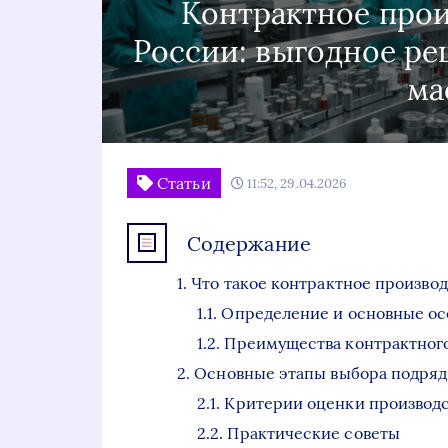
Контрактное прои
России: выгодное ре
ма
Статьи
11:52, 29.04.2026
Содержание
Что такое контрактное произво
Определение и основные о
Преимущества контрактного
Основные этапы выбора подряд
Критерии оценки производ
Практические советы