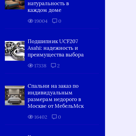
натуральность в
каждом доме
19004
0
Подшипник UCF207
Asahi: надежность и
преимущества выбора
17338
2
Спальни на заказ по
индивидуальным
размерам недорого в
Москве от МебельМск
16402
0