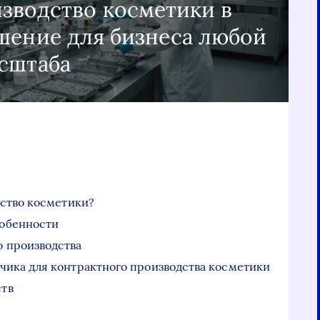
зводство косметики в
шение для бизнеса любой
сштаба
дство косметики?
собенности
 производства
чика для контрактного производства косметики
ств