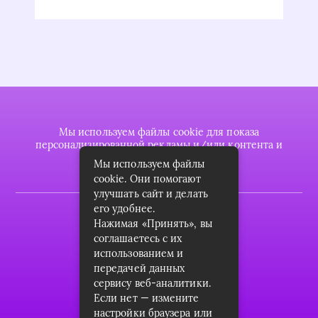
Мы используем файлы cookie для показа
персонализированной рекламы и/или контента и
анализа нашего трафика.
Мы используем файлы
cookie. Они помогают
улучшать сайт и делать
его удобнее.
2022 © plasttrubkomplekt.ru
Нажимая «Принять», вы
Карта сайта
соглашаетесь с их
использованием и
Контакты
передачей данных
сервису веб-аналитики.
О проекте
Если нет — измените
Пользовательское соглашение
настройки браузера или