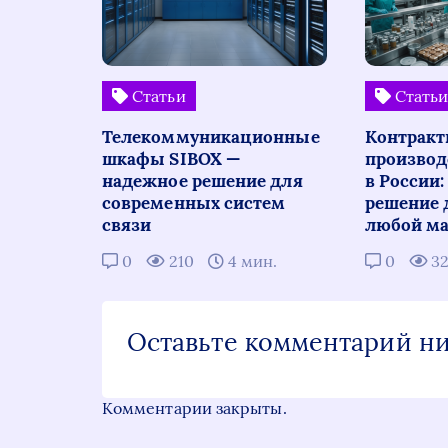
Статьи
Стать
Телекоммуникационные
Контракт
шкафы SIBOX —
производ
надежное решение для
в России
современных систем
решение 
связи
любой ма
0
210
4 мин.
0
3
Оставьте комментарий н
Комментарии закрыты.