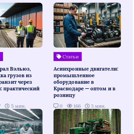
и
Статьи
рал Вэльюз,
Асинхронные двигатели:
ка грузов из
промышленное
ранзит через
оборудование в
н: практический
Краснодаре — оптом и в
розницу
7
5 мин.
0
166
3 мин.