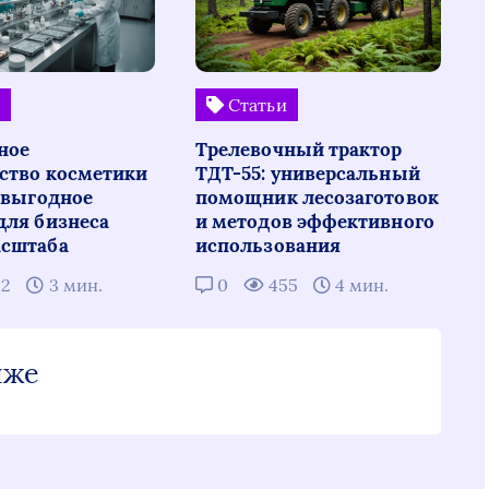
и
Статьи
ное
Трелевочный трактор
ство косметики
ТДТ-55: универсальный
: выгодное
помощник лесозаготовок
для бизнеса
и методов эффективного
сштаба
использования
22
3 мин.
0
455
4 мин.
иже