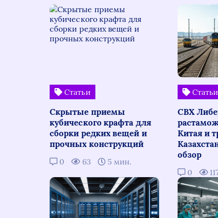
Статьи
Стать
Скрытые приемы
СВХ Либе
кубического крафта для
растамож
сборки редких вещей и
Китая и т
прочных конструкций
Казахста
обзор
0
63
5 мин.
0
11