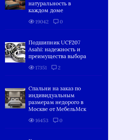
натуральность в
каждом доме
19042
0
Подшипник UCF207
Asahi: надежность и
преимущества выбора
17351
2
Спальни на заказ по
индивидуальным
размерам недорого в
Москве от МебельМск
16453
0