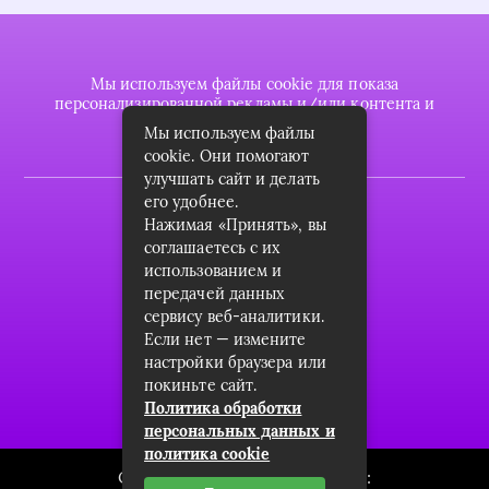
Мы используем файлы cookie для показа
персонализированной рекламы и/или контента и
анализа нашего трафика.
Мы используем файлы
cookie. Они помогают
улучшать сайт и делать
его удобнее.
2022 © plasttrubkomplekt.ru
Нажимая «Принять», вы
Карта сайта
соглашаетесь с их
использованием и
Контакты
передачей данных
сервису веб-аналитики.
О проекте
Если нет — измените
Пользовательское соглашение
настройки браузера или
покиньте сайт.
Архив
Политика обработки
персональных данных и
политика cookie
Связаться с редакцией сайта: