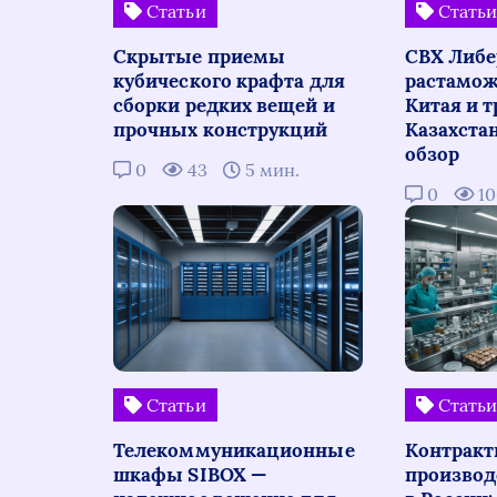
Статьи
Стать
Скрытые приемы
СВХ Либе
кубического крафта для
растамож
сборки редких вещей и
Китая и т
прочных конструкций
Казахста
обзор
0
43
5 мин.
0
1
Статьи
Стать
Телекоммуникационные
Контракт
шкафы SIBOX —
производ