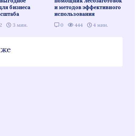
: выгодное
помощник лесозаготовок
для бизнеса
и методов эффективного
сштаба
использования
12
3 мин.
0
444
4 мин.
иже