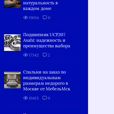
натуральность в
каждом доме
19014
0
Подшипник UCF207
Asahi: надежность и
преимущества выбора
17342
2
Спальни на заказ по
индивидуальным
размерам недорого в
Москве от МебельМск
16413
0