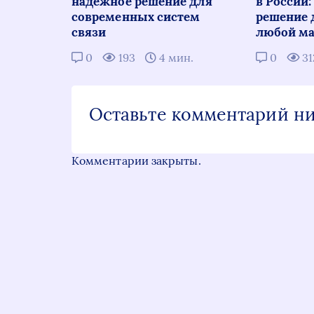
надежное решение для
в России
современных систем
решение 
связи
любой ма
0
193
4 мин.
0
3
Оставьте комментарий н
Комментарии закрыты.