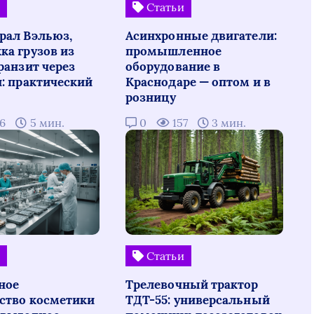
и
Статьи
рал Вэльюз,
Асинхронные двигатели:
ка грузов из
промышленное
ранзит через
оборудование в
н: практический
Краснодаре — оптом и в
розницу
06
5 мин.
0
157
3 мин.
и
Статьи
ное
Трелевочный трактор
ство косметики
ТДТ-55: универсальный