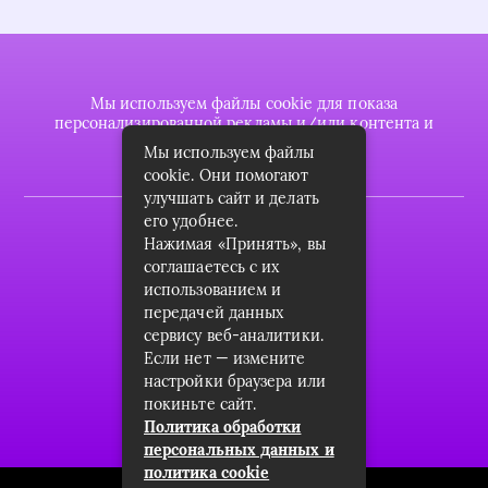
Мы используем файлы cookie для показа
персонализированной рекламы и/или контента и
анализа нашего трафика.
Мы используем файлы
cookie. Они помогают
улучшать сайт и делать
его удобнее.
2022 © plasttrubkomplekt.ru
Нажимая «Принять», вы
Карта сайта
соглашаетесь с их
использованием и
Контакты
передачей данных
сервису веб-аналитики.
О проекте
Если нет — измените
Пользовательское соглашение
настройки браузера или
покиньте сайт.
Архив
Политика обработки
персональных данных и
политика cookie