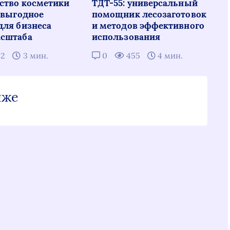
ство косметики
ТДТ-55: универсальный
: выгодное
помощник лесозаготовок
для бизнеса
и методов эффективного
сштаба
использования
22
3 мин.
0
455
4 мин.
иже