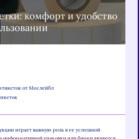
тки: комфорт и удобство
ользовании
тикеток от Мослейбл
икеток
укции играет важную роль в ее успешной
 и информативной упаковки или бирки является