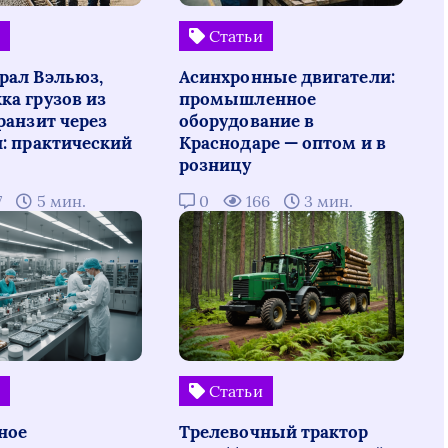
и
Статьи
рал Вэльюз,
Асинхронные двигатели:
ка грузов из
промышленное
ранзит через
оборудование в
н: практический
Краснодаре — оптом и в
розницу
7
5 мин.
0
166
3 мин.
и
Статьи
ное
Трелевочный трактор