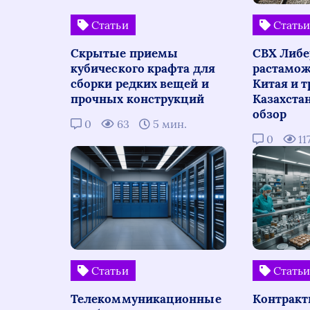
Статьи
Стать
Скрытые приемы
СВХ Либе
кубического крафта для
растамож
сборки редких вещей и
Китая и т
прочных конструкций
Казахста
обзор
0
63
5 мин.
0
11
Статьи
Стать
Телекоммуникационные
Контракт