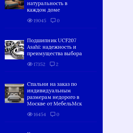
натуральность в
каждом доме
19045
0
Подшипник UCF207
Asahi: надежность и
преимущества выбора
17352
2
Спальни на заказ по
индивидуальным
размерам недорого в
Москве от МебельМск
16454
0