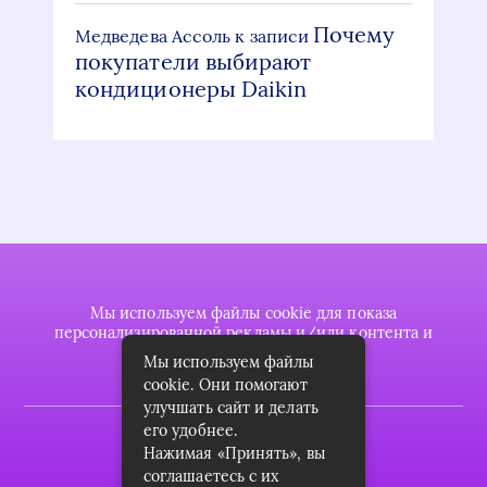
Почему
Медведева Ассоль
к записи
покупатели выбирают
кондиционеры Daikin
Мы используем файлы cookie для показа
персонализированной рекламы и/или контента и
анализа нашего трафика.
Мы используем файлы
cookie. Они помогают
улучшать сайт и делать
его удобнее.
2022 © plasttrubkomplekt.ru
Нажимая «Принять», вы
Карта сайта
соглашаетесь с их