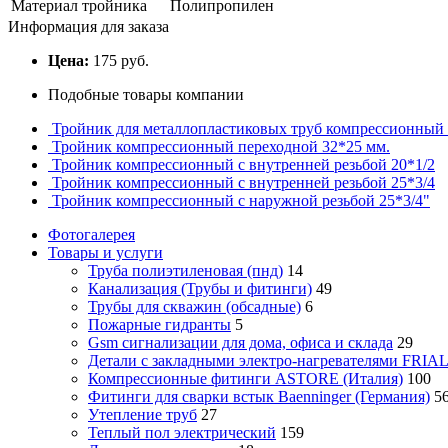
Материал тройника
Полипропилен
Информация для заказа
Цена:
175 руб.
Подобные товары компании
Тройник для металлопластиковых труб компрессионный 
Тройник компрессионный переходной 32*25 мм.
Тройник компрессионный с внутренней резьбой 20*1/2
Тройник компрессионный с внутренней резьбой 25*3/4
Тройник компрессионный с наружной резьбой 25*3/4"
Фотогалерея
Товары и услуги
Труба полиэтиленовая (пнд)
14
Канализация (Трубы и фитинги)
49
Трубы для скважин (обсадные)
6
Пожарные гидранты
5
Gsm сигнализации для дома, офиса и склада
29
Детали с закладными электро-нагревателями FRIA
Компрессионные фитинги ASTORE (Италия)
100
Фитинги для сварки встык Baenninger (Германия)
5
Утепление труб
27
Теплый пол электрический
159