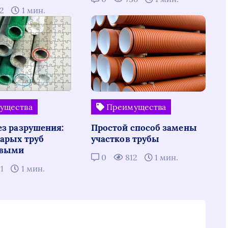
82
1 мин.
ущества
Преимущества
ез разрушения:
Простой способ замены
тарых труб
участков трубы
овыми
0
812
1 мин.
01
1 мин.