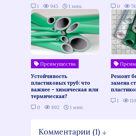
1
945
1 мин.
0
7
Преимущества
Преим
Устойчивость
Ремонт б
пластиковых труб: что
замена с
важнее – химическая или
пластик
термическая?
1
11
0
892
1 мин.
Комментарии
(1)