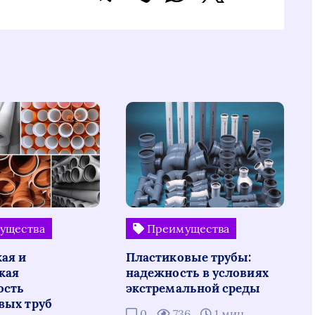
ущества
Преимущества
ая и
Пластиковые трубы:
кая
надежность в условиях
ость
экстремальной среды
вых труб
0
736
1 мин.