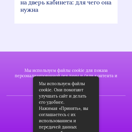
на дверь кабинета: для чего она
нужна
Мы используем файлы cookie для показа
персонализированной рекламы и/или контента и
анализа нашего трафика.
Мы используем файлы
cookie. Они помогают
улучшать сайт и делать
его удобнее.
2022 © plasttrubkomplekt.ru
Нажимая «Принять», вы
Карта сайта
соглашаетесь с их
использованием и
Контакты
передачей данных