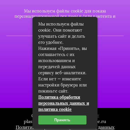
Мы используем файлы cookie для показа
персонализированной рекламы и/или контента и
анализа нашего трафика.
Мы используем файлы
cookie. Они помогают
улучшать сайт и делать
его удобнее.
2022 © plasttrubkomplekt.ru
Нажимая «Принять», вы
Карта сайта
соглашаетесь с их
использованием и
Контакты
передачей данных
сервису веб-аналитики.
О проекте
Если нет — измените
Пользовательское соглашение
настройки браузера или
покиньте сайт.
Архив
Политика обработки
персональных данных и
политика cookie
Связаться с редакцией сайта:
Принять
plasttrubkomplekt.ru@mailwebsite.ru
Политика обработки персональных данных