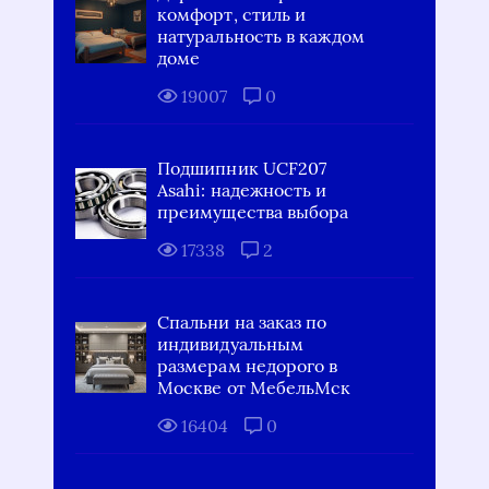
комфорт, стиль и
натуральность в каждом
доме
19007
0
Подшипник UCF207
Asahi: надежность и
преимущества выбора
17338
2
Спальни на заказ по
индивидуальным
размерам недорого в
Москве от МебельМск
16404
0