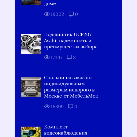
доме
19002
0
Подшипник UCF207
Asahi: надежность и
преимущества выбора
17337
2
Спальни на заказ по
индивидуальным
размерам недорого в
Москве от МебельМск
16399
0
Комплект
видеонаблюдения: