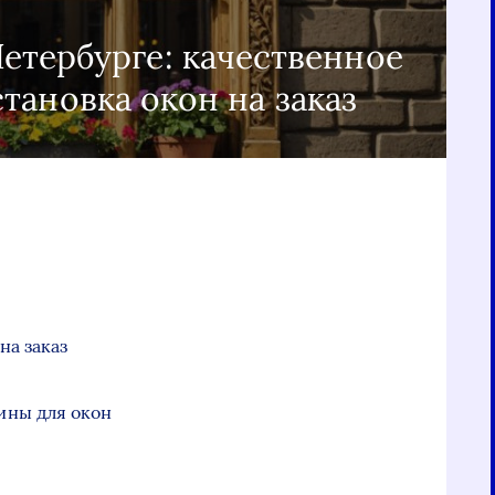
етербурге: качественное
тановка окон на заказ
н
на заказ
ины для окон