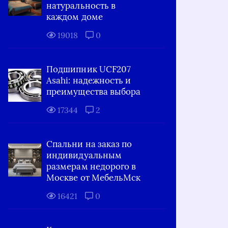
натуральность в
каждом доме
19018
0
Подшипник UCF207
Asahi: надежность и
преимущества выбора
17344
2
Спальни на заказ по
индивидуальным
размерам недорого в
Москве от МебельМск
16421
0