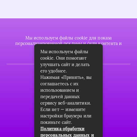
Мы используем файлы cookie для показа
персонализированной рекламы и/или контента и
анализа нашего трафика.
Мы используем файлы
cookie. Они помогают
улучшать сайт и делать
его удобнее.
2022 © plasttrubkomplekt.ru
Нажимая «Принять», вы
Карта сайта
соглашаетесь с их
использованием и
Контакты
передачей данных
сервису веб-аналитики.
О проекте
Если нет — измените
Пользовательское соглашение
настройки браузера или
покиньте сайт.
Архив
Политика обработки
персональных данных и