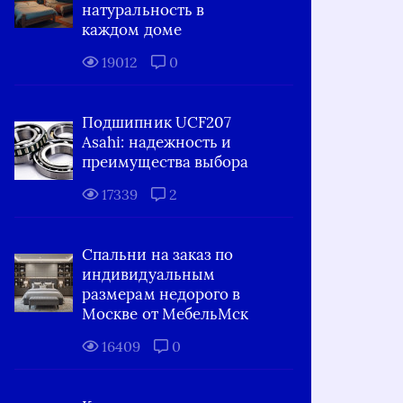
натуральность в
каждом доме
19012
0
Подшипник UCF207
Asahi: надежность и
преимущества выбора
17339
2
Спальни на заказ по
индивидуальным
размерам недорого в
Москве от МебельМск
16409
0