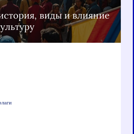
история, виды и влияние
культуру
флаги