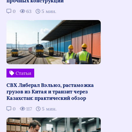
прочных конструкций
0
63
5 мин.
Статьи
СВХ Либерал Вэльюз, растаможка
грузов из Китая и транзит через
Казахстан: практический обзор
0
117
5 мин.