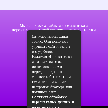
Мы используем файлы cookie для показа
персонализированной рекламы и/или контента и
анализа нашего трафика.
Мы используем файлы
cookie. Они помогают
улучшать сайт и делать
его удобнее.
2022 © plasttrubkomplekt.ru
Нажимая «Принять», вы
Карта сайта
соглашаетесь с их
использованием и
Контакты
передачей данных
сервису веб-аналитики.
О проекте
Если нет — измените
Пользовательское соглашение
настройки браузера или
покиньте сайт.
Архив
Политика обработки
персональных данных и
политика cookie