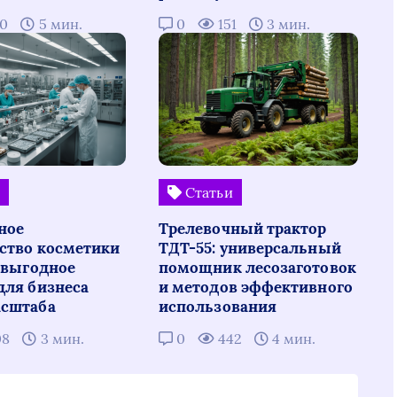
00
5 мин.
0
151
3 мин.
и
Статьи
ное
Трелевочный трактор
ство косметики
ТДТ-55: универсальный
: выгодное
помощник лесозаготовок
для бизнеса
и методов эффективного
сштаба
использования
08
3 мин.
0
442
4 мин.