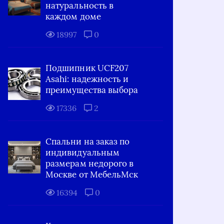
натуральность в
каждом доме
18997
0
Подшипник UCF207
Asahi: надежность и
преимущества выбора
17336
2
Спальни на заказ по
индивидуальным
размерам недорого в
Москве от МебельМск
16394
0