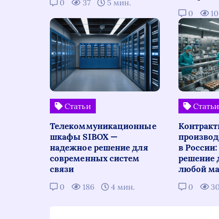
0
37
5 мин.
0
1
Статьи
Стать
Телекоммуникационные
Контракт
шкафы SIBOX —
производ
надежное решение для
в России
современных систем
решение 
связи
любой ма
0
186
4 мин.
0
3