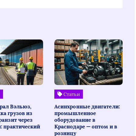
и
Статьи
рал Вэльюз,
Асинхронные двигатели:
ка грузов из
промышленное
ранзит через
оборудование в
н: практический
Краснодаре — оптом и в
розницу