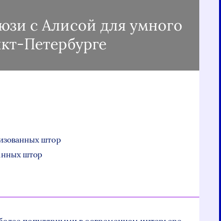
юзи с Алисой для умного
нкт-Петербурге
изованных штор
анных штор