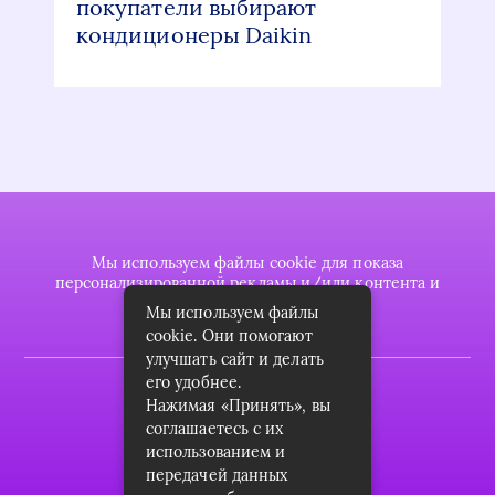
покупатели выбирают
кондиционеры Daikin
Мы используем файлы cookie для показа
персонализированной рекламы и/или контента и
анализа нашего трафика.
Мы используем файлы
cookie. Они помогают
улучшать сайт и делать
его удобнее.
2022 © plasttrubkomplekt.ru
Нажимая «Принять», вы
Карта сайта
соглашаетесь с их
использованием и
Контакты
передачей данных